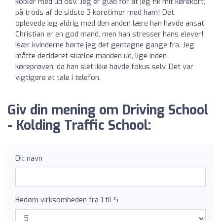
kobler med ud osv. Jeg er glad for at jeg fik mit kørekort,
på trods af de sidste 3 køretimer med ham! Det
oplevede jeg aldrig med den anden lære han havde ansat.
Christian er en god mand, men han stresser hans elever!
Især kvinderne hørte jeg det gentagne gange fra. Jeg
måtte decideret skælde manden ud, lige inden
køreprøven, da han slet ikke havde fokus selv. Det var
vigtigere at tale i telefon.
Giv din mening om Driving School
- Kolding Traffic School:
Dit navn
Bedøm virksomheden fra 1 til 5