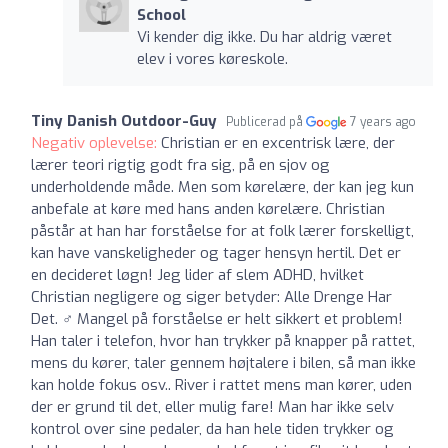
School
Vi kender dig ikke. Du har aldrig været
elev i vores køreskole.
Tiny Danish Outdoor-Guy
Publicerad på
7 years ago
Negativ oplevelse:
Christian er en excentrisk lære, der
lærer teori rigtig godt fra sig, på en sjov og
underholdende måde. Men som kørelære, der kan jeg kun
anbefale at køre med hans anden kørelære. Christian
påstår at han har forståelse for at folk lærer forskelligt,
kan have vanskeligheder og tager hensyn hertil. Det er
en decideret løgn! Jeg lider af slem ADHD, hvilket
Christian negligere og siger betyder: Alle Drenge Har
Det. ‍♂️ Mangel på forståelse er helt sikkert et problem!
Han taler i telefon, hvor han trykker på knapper på rattet,
mens du kører, taler gennem højtalere i bilen, så man ikke
kan holde fokus osv.. River i rattet mens man kører, uden
der er grund til det, eller mulig fare! Man har ikke selv
kontrol over sine pedaler, da han hele tiden trykker og