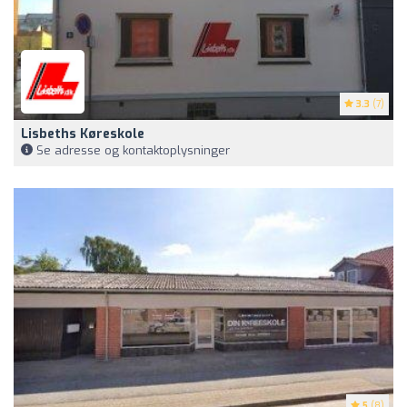
3.3
(7)
Lisbeths Køreskole
Se adresse og kontaktoplysninger
5
(8)