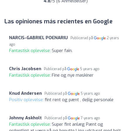
4.8
/5 (6 Anmeldelser)
Las opiniones más recientes en Google
NARCIS-GABRIEL POENARIU
Publicerad på
2 years
ago
Fantastisk oplevelse:
Super fain.
Chris Jacobsen
Publicerad på
5 years ago
Fantastisk oplevelse:
Fine og nye maskiner
Knud Andersen
Publicerad på
5 years ago
Positiv oplevelse:
fint rent og pænt , dejlig personale
Johnny Askholt
Publicerad på
7 years ago
Fantastisk oplevelse:
Super fint anlæg Pænt og
ordentligt at være på og benytte Lige udstyret med helt