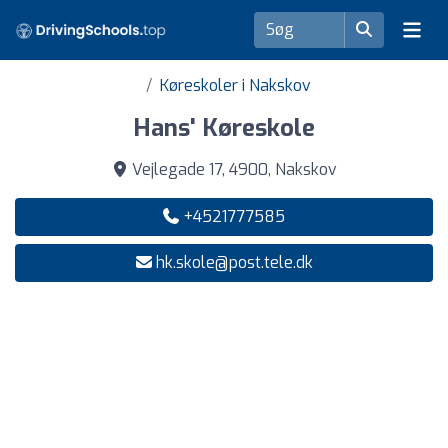
Køreskoler i Nakskov
Hans' Køreskole
Vejlegade 17, 4900, Nakskov
+4521777585
hk.skole@post.tele.dk