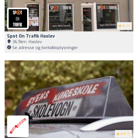
5
(11)
Spot On Trafik Haslev
36,9km, Haslev
Se adresse og kontaktoplysninger
4.9
(7)