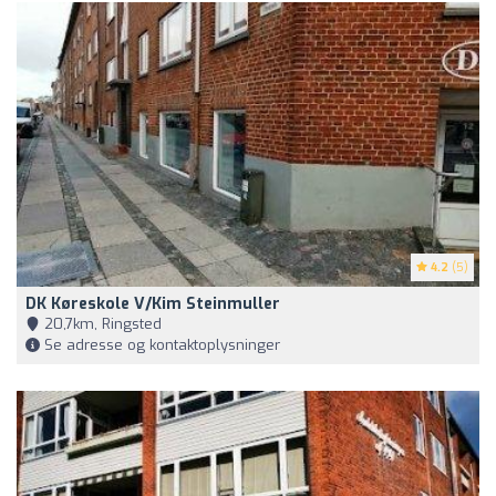
4.2
(5)
DK Køreskole V/Kim Steinmuller
20,7km, Ringsted
Se adresse og kontaktoplysninger