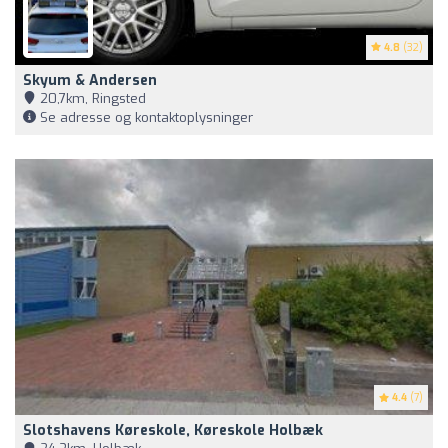
4.8
(32)
Skyum & Andersen
20,7km, Ringsted
Se adresse og kontaktoplysninger
4.4
(7)
Slotshavens Køreskole, Køreskole Holbæk